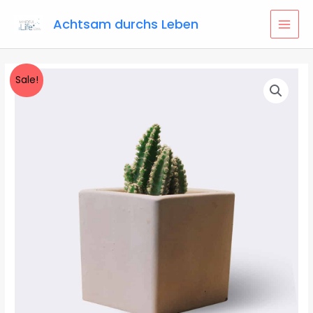
Skip
Achtsam durchs Leben
to
MAI
content
MEN
Sale!